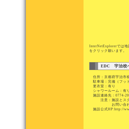
InterNetExplo
をクリック願います
EDC 宇治
住所：京都府宇治市槇
駐車場：完備（フット
更衣室：有り
シャワールーム：有
施設連絡先：0774-2
注意：施設とスクー
お問い合わせは必
施設公式HP:
http://w