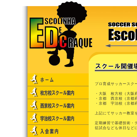
プロ育成サッカースクール
・大阪 枚方校（大阪
・京都 西京校（京都
・京都 宇治校（京都
上記にてサッカー教室
定期練習で基礎技術・
征試合なども休日など