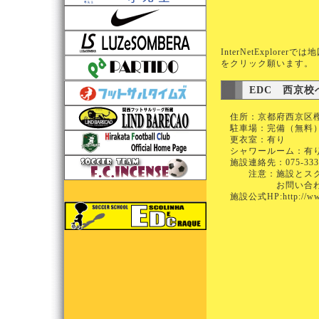
InterNetExplo
をクリック願います
EDC 西京
住所：京都府西京区樫原芋峠
駐車場：完備（無料
更衣室：有り
シャワールーム：有
施設連絡先：075-33
注意：施設とスクー
お問い合わせは必
施設公式HP:
http://w